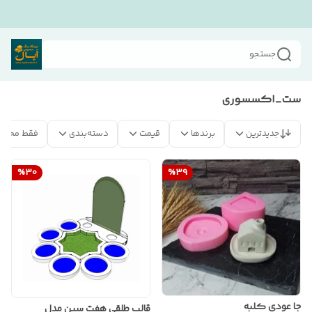
جستجو
ست_اکسسوری
جدیدترین
برندها
قیمت
دسته‌بندی
فقط محصو
%
30
%
39
جا عودی کلبه
قالب طلقی هفت سین مدل