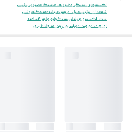
اکسسوری_سنگی
دخترونه_ها
سنگ مصنوعی
تزئینی
شمعدان_تزئینی
منزل_عروس
عیدانه
عمده
گلفروشی
ست_اکسسوری
یلدایی
سنگ
وارمر
وارمر ۴ساعته
لوازم دکوری
دکوراسیون
پودر متا
جاکلیدی