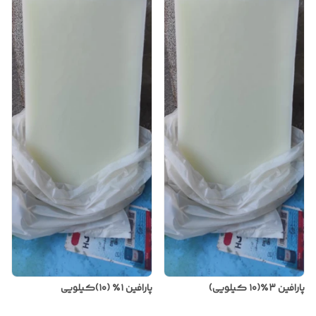
پارافین ۳٪(۱۰ کیلویی)
پارافین ۱٪ (۱۰)کیلویی