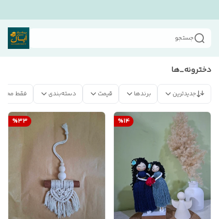
جستجو
دخترونه_ها
جدیدترین
برندها
قیمت
دسته‌بندی
فقط محصو
%
33
%
14