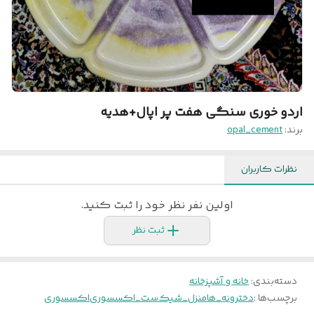
اردو خوری سنگی هفت پر اپال+هدیه
برند:
opal_cement
نظرات کاربران
اولین نفر نظر خود را ثبت کنید.
ثبت نظر
دسته‌بندی
:
خانه و آشپزخانه
برچسب‌ها :
دخترونه_ها
منزل_شیک
ست_اکسسوری
اکسسوری