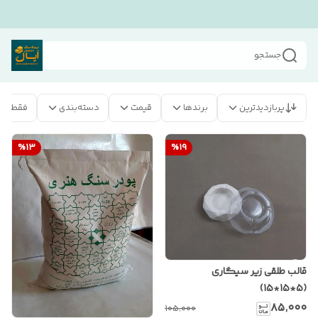
جستجو
پربازدیدترین
برندها
قیمت
دسته‌بندی
فقط مح
%
13
%
19
قالب طلقی زیر سیگاری
(5*15*15)
۸۵٬۰۰۰
۱۰۵٬۰۰۰