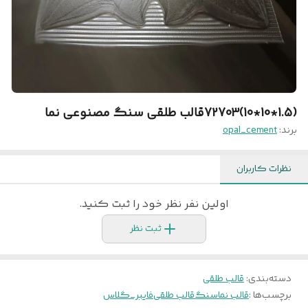
(1.5*10*10)72703قالب طلقی سنگ مصنوعی نما
برند:
opal_cement
نظرات کاربران
اولین نفر نظر خود را ثبت کنید.
ثبت نظر
دسته‌بندی
:
قالب طلقی
برچسب‌ها :
قالب نما
سنگ
قالب طلقی
فایبر_گلاس