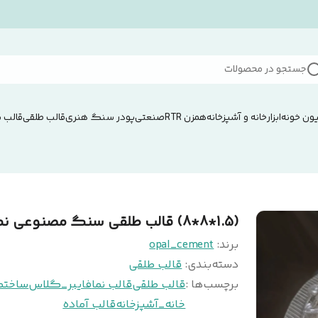
جستجو در محصولات
ون خونه
ابزار
خانه و آشپزخانه
همزن RTRصنعتی
پودر سنگ هنری
قالب طلقی
قالب 
(1.5*8*8) قالب طلقی سنگ مصنوعی نما
برند:
opal_cement
دسته‌بندی
:
قالب طلقی
برچسب‌ها :
قالب طلقی
قالب نما
فایبر_گلاس
ساختم
خانه_آشپزخانه
قالب آماده