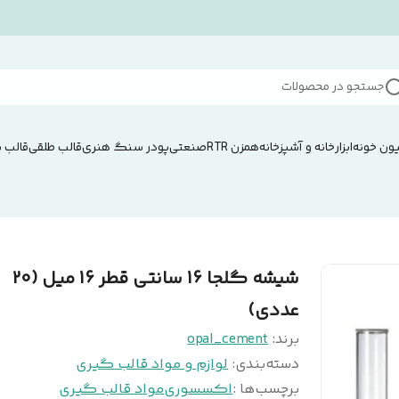
جستجو در محصولات
ون خونه
ابزار
خانه و آشپزخانه
همزن RTRصنعتی
پودر سنگ هنری
قالب طلقی
قالب 
شیشه گلجا 16 سانتی قطر 16 میل (20
عددی)
برند:
opal_cement
دسته‌بندی
:
لوازم و مواد قالب گیری
برچسب‌ها :
اکسسوری
مواد قالب گیری