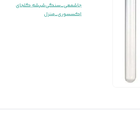
جاشمعی_سنگی
شیشه گلجای
اکسسوری_منزل