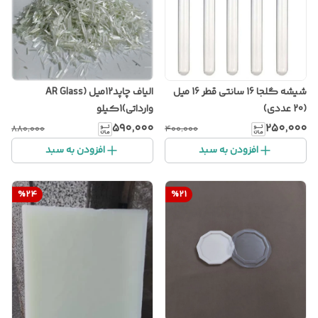
شیشه گلجا 16 سانتی قطر 16 میل
الیاف چاپد12میل (AR Glass
(20 عددی)
وارداتی)1کیلو
۵۹۰٬۰۰۰
۲۵۰٬۰۰۰
۸۸۰٬۰۰۰
۴۰۰٬۰۰۰
افزودن به سبد
افزودن به سبد
%
24
%
21