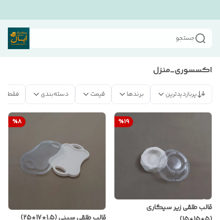
جستجو
اکسسوری_منزل
پربازدیدترین
برندها
قیمت
دسته‌بندی
فقط مح
%
8
%
19
قالب طلقی زیر سیگاری
قالب طلقی سینی (1.5*17*25)
(5*15*15)