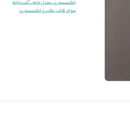
اکسسوری_منزل
خانه_آشپزخانه
مواد قالب گیری
اکسسوری