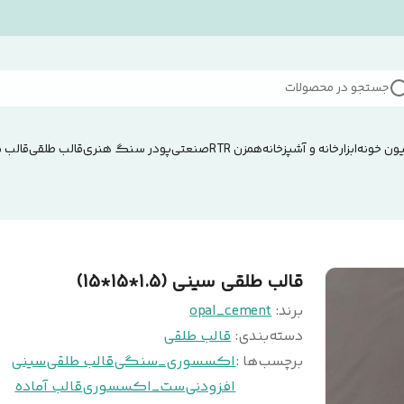
جستجو در محصولات
ون خونه
ابزار
خانه و آشپزخانه
همزن RTRصنعتی
پودر سنگ هنری
قالب طلقی
قالب 
قالب طلقی سینی (1.5*15*15)
برند:
opal_cement
دسته‌بندی
:
قالب طلقی
برچسب‌ها :
اکسسوری_سنگی
قالب طلقی
سینی
افزودنی
ست_اکسسوری
قالب آماده