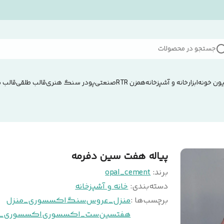
جستجو در محصولات
ون خونه
ابزار
خانه و آشپزخانه
همزن RTRصنعتی
پودر سنگ هنری
قالب طلقی
قالب 
پیاله هفت سین دفرمه
برند:
opal_cement
دسته‌بندی
:
خانه و آشپزخانه
برچسب‌ها :
منزل_عروس
سنگ
اکسسوری_منزل
هفتسین
ست_اکسسوری
اکسسوری_