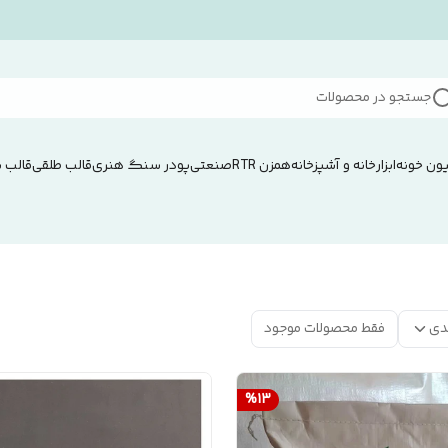
جستجو در محصولات
ون خونه
ابزار
خانه و آشپزخانه
همزن RTRصنعتی
پودر سنگ هنری
قالب طلقی
قالب 
دی
فقط محصولات موجود
%
13