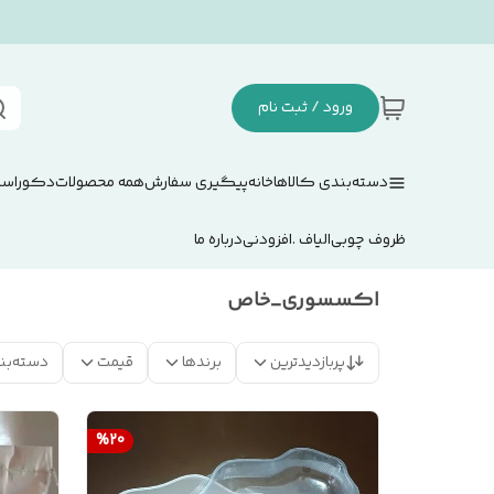
ورود / ثبت نام
دسته‌بندی کالاها
خانه
پیگیری سفارش
همه محصولات
دکوراسی
ظروف چوبی
الیاف .افزودنی
درباره ما
اکسسوری_خاص
پربازدیدترین
برندها
قیمت
دسته‌بن
%
20