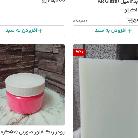
۷۵٬۰۰۰
الیاف چاپد12میل (AR Glass
۵
۸۸۰٬۰۰۰
افزودن به سبد
افزودن به سبد
%
20
پودر رنگ فلور صورتی (50گرمی)