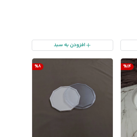
افزودن به سبد
%
8
%
14