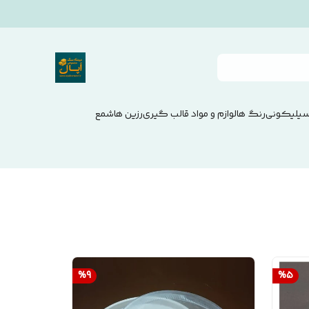
سیلیکونی
رنگ ها
لوازم و مواد قالب گیری
رزین ها
شمع
%
9
%
5