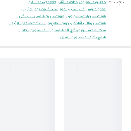
برچسب‌ها :
دخترونه_ها
پودر متا
خانه_آشپزخانه
مجسمه سازی
عقدو عروسی
قالب سیلیکونی
سنگ مصنوعی
تزئینی
هفت سین
اکسسوری
پایههفتسین
جاشمعی_سنگی
هفتسین
قالب آماده
رزین
مجسمه
پودر سنگ
شمعدان_تزئینی
ست_اکسسوری
گچ آلفا
شمعدون
اکسسوری_خاص
شمع گره
اکسسوری_منزل