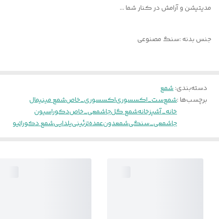
مدیتیشن و آرامش در کنار شما ...
جنس بدنه :سنگ مصنوعی
دسته‌بندی
:
شمع
برچسب‌ها :
شمع
ست_اکسسوری
اکسسوری_خاص
شمع مینیمال
خانه_آشپزخانه
شمع گل
جاشمعی_خاص
دکوراسیون
جاشمعی_سنگی
شمعدون
عمده
تزئینی
یلدایی
شمع دکوراتیو