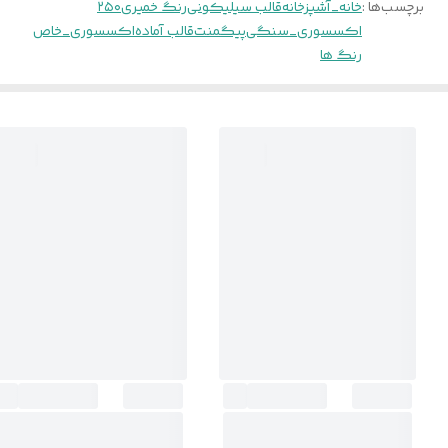
برچسب‌ها :
خانه_آشپزخانه
قالب سیلیکونی
رنگ خمیری
۲۵۰
اکسسوری_سنگی
پیگمنت
قالب آماده
اکسسوری_خاص
رنگ ها