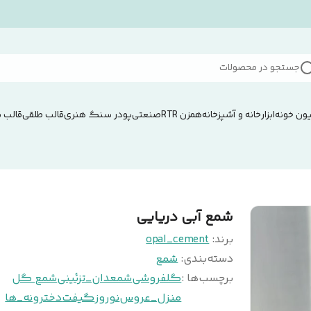
جستجو در محصولات
ون خونه
ابزار
خانه و آشپزخانه
همزن RTRصنعتی
پودر سنگ هنری
قالب طلقی
قالب 
شمع آبی دریایی
برند:
opal_cement
دسته‌بندی
:
شمع
برچسب‌ها :
گلفروشی
شمعدان_تزئینی
شمع گل
منزل_عروس
نوروز
گیفت
دخترونه_ها