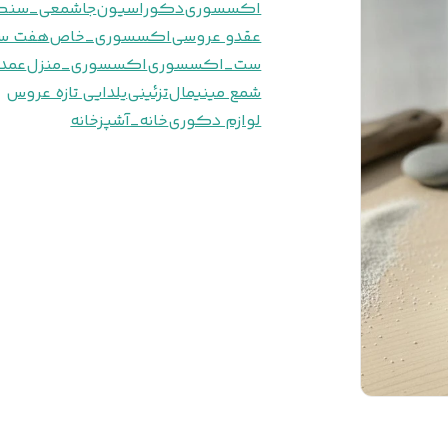
اکسسوری
دکوراسیون
جاشمعی_سنگ
عقدو عروسی
اکسسوری_خاص
هفت س
ست_اکسسوری
اکسسوری_منزل
عمد
شمع مینیمال
تزئینی
یلدایی تازه عروس
لوازم دکوری
خانه_آشپزخانه