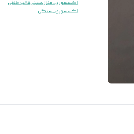
اکسسوری_منزل
سینی
قالب طلقی
اکسسوری_سنگی