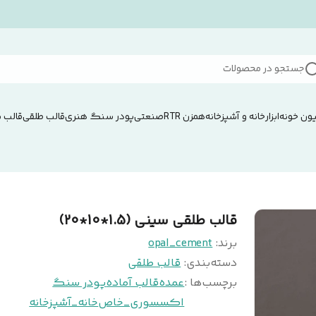
جستجو در محصولات
ون خونه
ابزار
خانه و آشپزخانه
همزن RTRصنعتی
پودر سنگ هنری
قالب طلقی
قالب 
قالب طلقی سینی (1.5*10*20)
برند:
opal_cement
دسته‌بندی
:
قالب طلقی
برچسب‌ها :
عمده
قالب آماده
پودر سنگ
اکسسوری_خاص
خانه_آشپزخانه