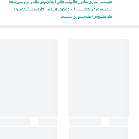
مجسمه سازی
صابون
گیفت
گچ آلفا
تزئینی
عقدو عروسی
شمع
اکسسوری_خاص
سیلیکون
خانه_آشپزخانه
سنگ مصنوعی
کاکتوس
اکسسوری
مجسمه