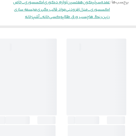
برچسب‌ها :
عمده
سیلیکون
هفتسین
لوازم دکوری
اکسسوری_خاص
اکسسوری_منزل
افزودنی
مواد قالب گیری
مجسمه سازی
رزین
رنگ ها
چسب ورق طلا
اپوکسی
خانه_آشپزخانه