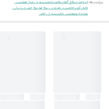
برچسب‌ها :
اردوخوری
گچ آلفا
پیگمنت
اکسسوری_منزل
هفتسین
خانه_آشپزخانه
سینی
افزودنی
رنگ ها
رنگ خمیری
پذیرایی
عمده
پایههفتسین
اکسسوری_خاص