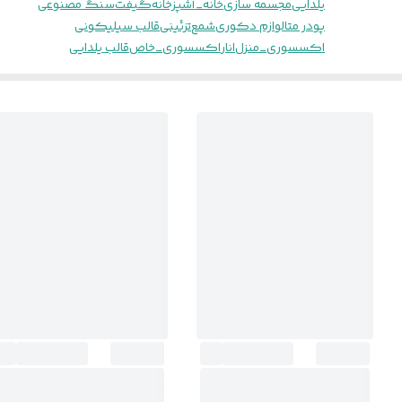
یلدایی
مجسمه سازی
خانه_آشپزخانه
گیفت
سنگ مصنوعی
پودر متا
لوازم دکوری
شمع
تزئینی
قالب سیلیکونی
اکسسوری_منزل
انار
اکسسوری_خاص
قالب یلدایی