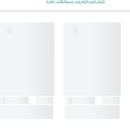
خانه_آشپزخانه
پودر سنگ
قالب آماده