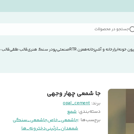
جستجو در محصولات
ون خونه
ابزار
خانه و آشپزخانه
همزن RTRصنعتی
پودر سنگ هنری
قالب طلقی
قالب 
جا شمعی چهار وجهی
برند:
opal_cement
دسته‌بندی
:
شمع
برچسب‌ها :
جاشمعی_خاص
جاشمعی_سنگی
شمعدان_تزئینی
دخترونه_ها