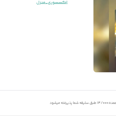
اکسسوری_منزل