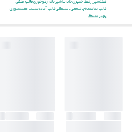
هفتسین
رنگ خمیری
خانه_آشپزخانه
اردوخوری
قالب طلقی
قالب نما
عمده
جاشمعی_سنگی
قالب آماده
ست_اکسسوری
پودر سنگ