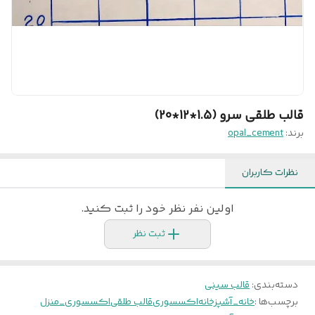
قالب طلقی سرو (1.5*12*20)
برند:
opal_cement
نظرات کاربران
اولین نفر نظر خود را ثبت کنید.
ثبت نظر
دسته‌بندی
:
قالب سینی
برچسب‌ها :
خانه_آشپزخانه
اکسسوری
قالب طلقی
اکسسوری_منزل