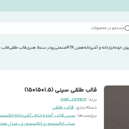
جستجو در محصولات
ون خونه
ابزار
خانه و آشپزخانه
همزن RTRصنعتی
پودر سنگ هنری
قالب طلقی
قالب 
قالب طلقی سینی (1.5*15*15)
برند:
opal_cement
دسته‌بندی
:
قالب طلقی
برچسب‌ها :
سینی
قالب آماده
خانه_آشپزخانه
اکسسو
ست_اکسسوری
اکسسوری_منزل
عمد