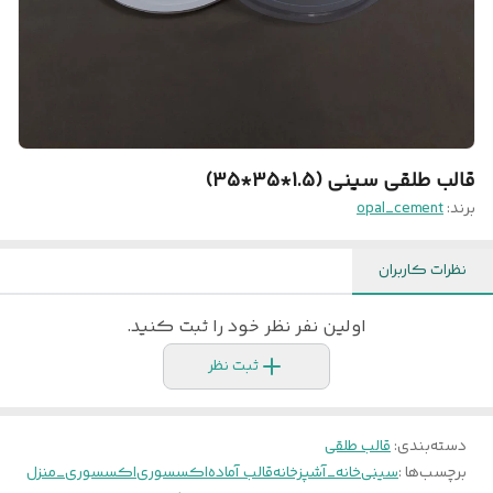
قالب طلقی سینی (1.5*35*35)
برند:
opal_cement
نظرات کاربران
اولین نفر نظر خود را ثبت کنید.
ثبت نظر
دسته‌بندی
:
قالب طلقی
برچسب‌ها :
سینی
خانه_آشپزخانه
قالب آماده
اکسسوری
اکسسوری_منزل