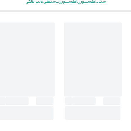
ست_اکسسوری
اکسسوری_سنگی
قالب طلقی