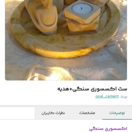
ست اکسسوری سنگی+هدیه
برند:
opal_cement
توضیحات
مشخصات
نظرات کاربران
اکسسوری سنگی