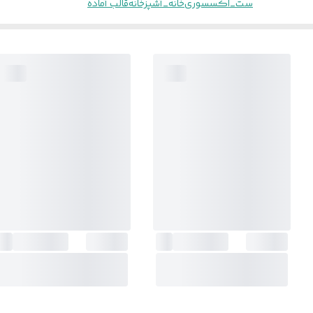
ست_اکسسوری
خانه_آشپزخانه
قالب آماده