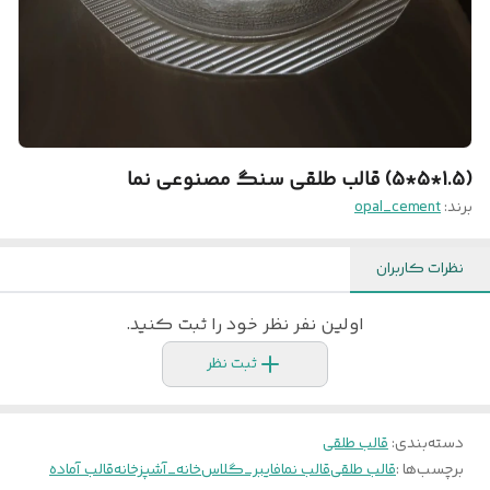
(1.5*5*5) قالب طلقی سنگ مصنوعی نما
برند:
opal_cement
نظرات کاربران
اولین نفر نظر خود را ثبت کنید.
ثبت نظر
دسته‌بندی
:
قالب طلقی
برچسب‌ها :
قالب طلقی
قالب نما
فایبر_گلاس
خانه_آشپزخانه
قالب آماده