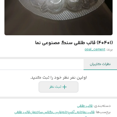
(1*4*4) قالب طلقی سنگ مصنوعی نما
برند:
opal_cement
نظرات کاربران
اولین نفر نظر خود را ثبت کنید.
ثبت نظر
دسته‌بندی
:
قالب طلقی
برچسب‌ها :
قالب نما
خانه_آشپزخانه
فایبر_گلاس
ساختمان
قالب طلقی