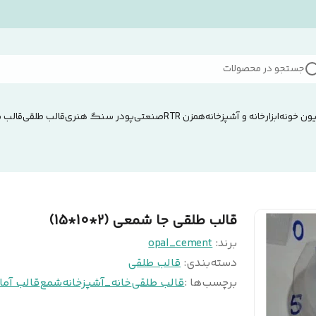
جستجو در محصولات
ون خونه
ابزار
خانه و آشپزخانه
همزن RTRصنعتی
پودر سنگ هنری
قالب طلقی
قالب 
قالب طلقی جا شمعی (2*10*15)
برند:
opal_cement
دسته‌بندی
:
قالب طلقی
برچسب‌ها :
قالب طلقی
خانه_آشپزخانه
شمع
قالب آما