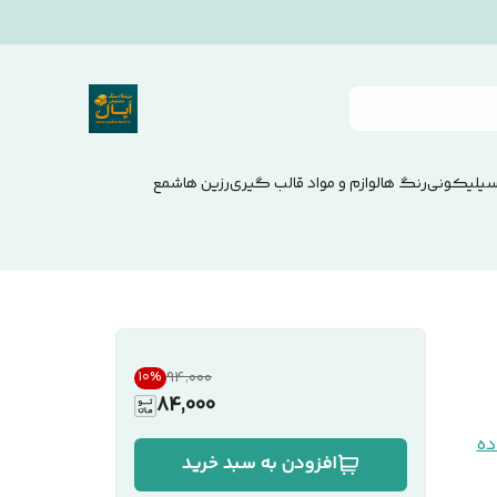
سیلیکونی
رنگ ها
لوازم و مواد قالب گیری
رزین ها
شمع
۹۴٬۰۰۰
10
%
84,000
ده
افزودن به سبد خرید