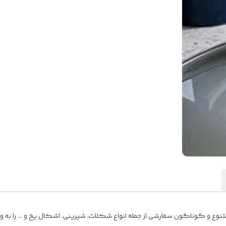
تنوع و گوناگون سفارشی از جمله انواع شکلات، شیرینی، اشکال یخ و … را به وج