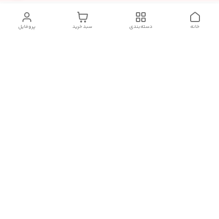
خانه
دسته‌بندی
سبد خرید
پروفایل
دسترسی سریع
تماس با ما
شکایات
درباره ما
قوانین و مقررات
سیاست حریم خصوصی
ارسال سفارشات و تحویل حضوری کالا از انبار آزادگان -چهاردانگه
امکان پذیر میباشد.
ارسال کالا ۷الی ۹روز کاری زمانبراست.