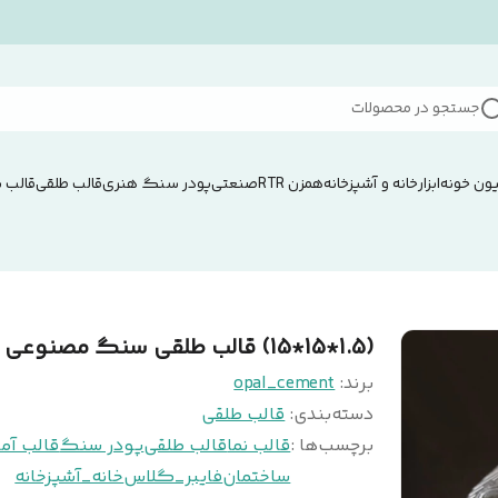
جستجو در محصولات
ون خونه
ابزار
خانه و آشپزخانه
همزن RTRصنعتی
پودر سنگ هنری
قالب طلقی
قالب 
(1.5*15*15) قالب طلقی سنگ مصنوعی نما
برند:
opal_cement
دسته‌بندی
:
قالب طلقی
برچسب‌ها :
قالب نما
قالب طلقی
پودر سنگ
قالب آما
ساختمان
فایبر_گلاس
خانه_آشپزخانه