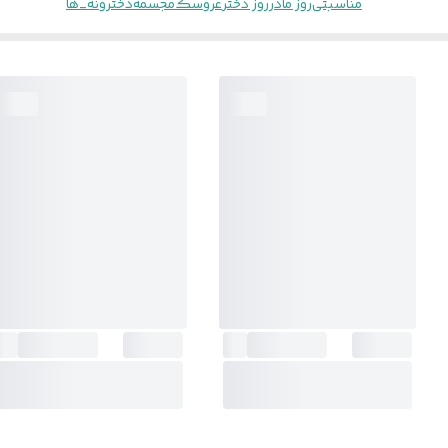
مناسبتی
روز مادر
روز دختر
عروسک
مجسمه
دخترونه_ها