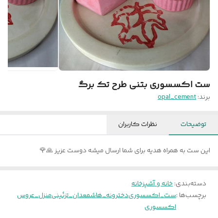
ست اکسسوری بتنی طرح تک برگ
برند:
opal_cement
توضیحات
نظرات کاربران
این ست به همراه هدیه برای شما ارسال میشه دوست عزیز 🙏🌹
دسته‌بندی
:
خانه و آشپزخانه
برچسب‌ها :
ست_اکسسوری
دخترونه_ها
شمعدان_تزئینی
منزل_عروس
اکسسوری