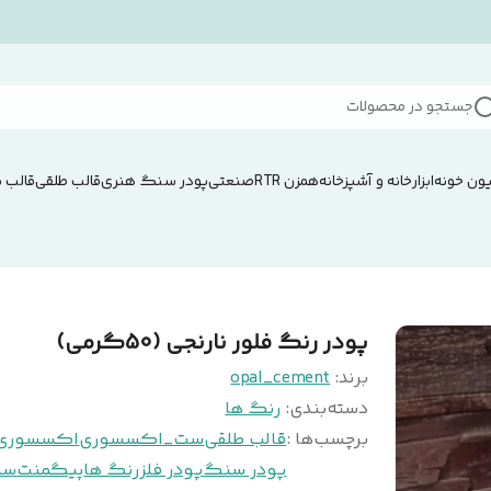
جستجو در محصولات
ون خونه
ابزار
خانه و آشپزخانه
همزن RTRصنعتی
پودر سنگ هنری
قالب طلقی
قالب 
پودر رنگ فلور نارنجی (50گرمی)
برند:
opal_cement
دسته‌بندی
:
رنگ ها
برچسب‌ها :
قالب طلقی
ست_اکسسوری
اکسسوری
پودر سنگ
پودر فلز
رنگ ها
پیگمنت
سن