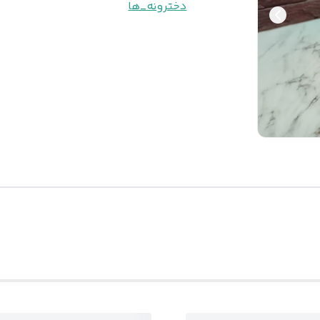
دخترونه_ها