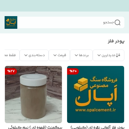
جستجو
پودر فلز
جدیدترین
برندها
قیمت
دسته‌بندی
فقط محصو
%
27
%
20
پودر فلز آلمانی نقره ای (کیلویی)
پیگمنت (قهوه ای ) نیم کیلوئی