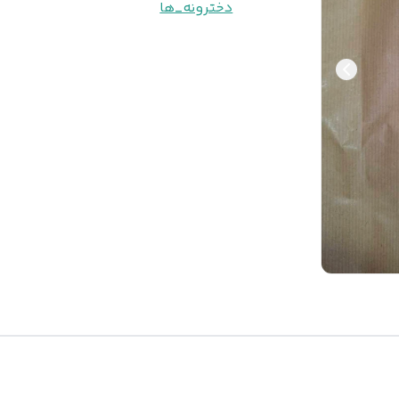
دخترونه_ها