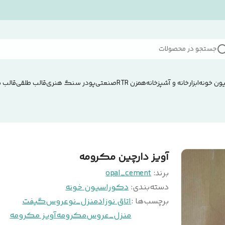
جستجو در محصولات
ون خونه
ابزار
خانه و آشپزخانه
همزن RTRصنعتی
پودر سنگ هنری
قالب طلقی
قالب 
آویز دارچین مکرومه
برند:
opal_cement
دسته‌بندی
:
دکوراسیون خونه
برچسب‌ها :
اتاق نوزاد
منزل_نوعروس
گیفت
منزل_عروس
مکرومه
آویز مکرومه