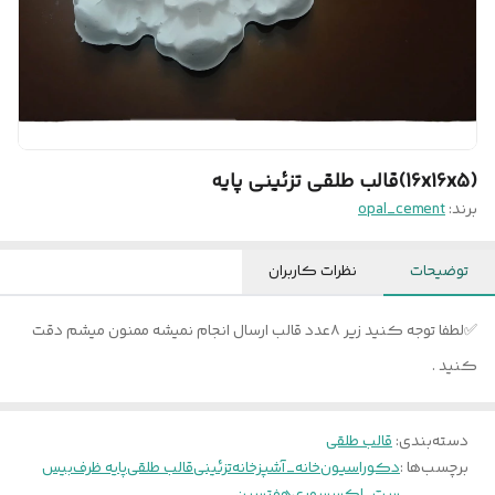
(16x16x5)قالب طلقی تزئینی پایه
برند:
opal_cement
توضیحات
نظرات کاربران
✅لطفا توجه کنید زیر ۸عدد قالب ارسال انجام نمیشه ممنون میشم دقت
کنید .
دسته‌بندی
:
قالب طلقی
برچسب‌ها :
دکوراسیون
خانه_آشپزخانه
تزئینی
قالب طلقی
پایه ظرف
بیس