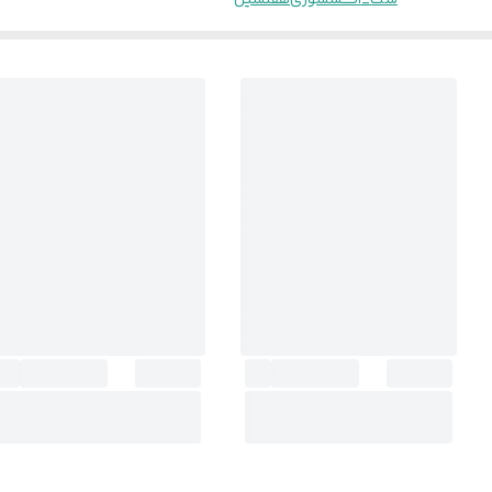
ست_اکسسوری
هفتسین