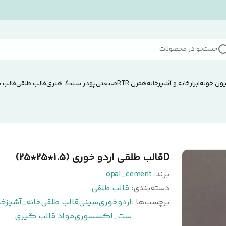
جستجو در محصولات
ون خونه
ابزار
خانه و آشپزخانه
همزن RTRصنعتی
پودر سنگ هنری
قالب طلقی
قالب 
Dقالب طلقی اردو خوری (1.5*25*25)
برند:
opal_cement
دسته‌بندی
:
قالب طلقی
برچسب‌ها :
اردوخوری
سینی
قالب طلقی
خانه_آشپزخا
ست_اکسسوری
مواد قالب گیری