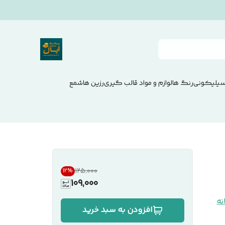
سیلیکونی
رنگ ها
لوازم و مواد قالب گیری
رزین ها
شمع
۱۲۵٬۰۰۰
12
%
109,000
نه
افزودن به سبد خرید