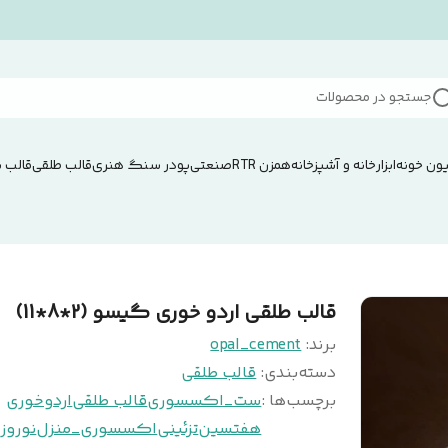
جستجو در محصولات
ون خونه
ابزار
خانه و آشپزخانه
همزن RTRصنعتی
پودر سنگ هنری
قالب طلقی
قالب 
قالب طلقی اردو خوری گیسو (2*8*11)
برند:
opal_cement
دسته‌بندی
:
قالب طلقی
برچسب‌ها :
ست_اکسسوری
قالب طلقی
اردوخوری
هفتسین
تزئینی
اکسسوری_منزل
نوروز