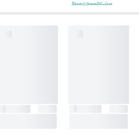
ست_اکسسوری
سنگ