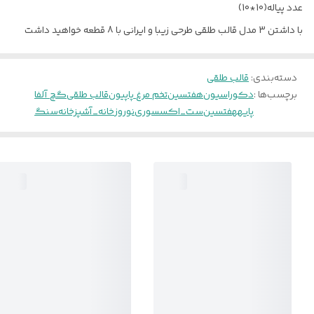
عدد پیاله(10*10)
با داشتن 3 مدل قالب طلقی طرحی زیبا و ایرانی با 8 قطعه خواهید داشت
دسته‌بندی
:
قالب طلقی
برچسب‌ها :
دکوراسیون
هفتسین
تخم مرغ پاپیون
قالب طلقی
گچ آلفا
پایههفتسین
ست_اکسسوری
نوروز
خانه_آشپزخانه
سنگ