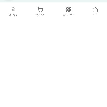
خانه
دسته‌بندی
سبد خرید
پروفایل
دسترسی سریع
تماس با ما
شکایات
درباره ما
قوانین و مقررات
سیاست حریم خصوصی
ارسال سفارشات و تحویل حضوری کالا از انبار آزادگان -چهاردانگه
امکان پذیر میباشد.
ارسال کالا ۷الی ۹روز کاری زمانبراست.