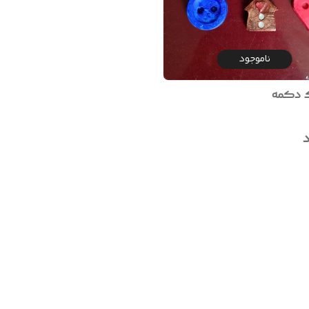
ناموجود
ک دکمه
د