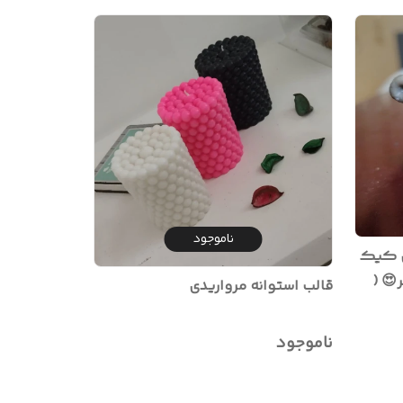
ناموجود
ن کیک
، داخل جار و مخصوصا روی وارمر😍 (
قالب استوانه مرواریدی
ناموجود