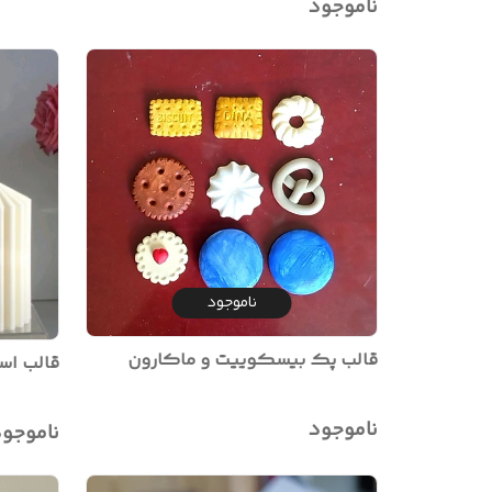
ناموجود
ناموجود
قالب پک بیسکوییت و ماکارون
قالب است
ناموجود
ناموجو