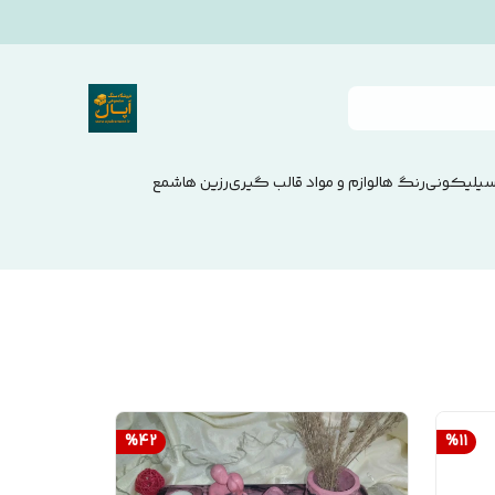
سیلیکونی
رنگ ها
لوازم و مواد قالب گیری
رزین ها
شمع
%
42
%
11