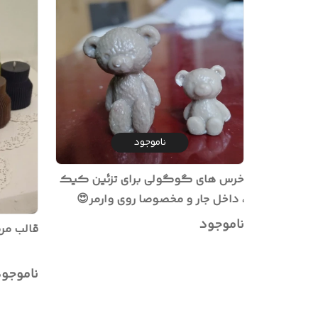
ناموجود
خرس های گوگولی برای تزئین کیک
، داخل جار و مخصوصا روی وارمر😍
خرس کوچک (ارتفاع ۲ سانت)
ناموجود
قالب مر
ناموجو