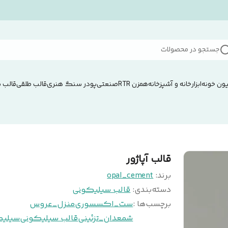
جستجو در محصولات
ون خونه
ابزار
خانه و آشپزخانه
همزن RTRصنعتی
پودر سنگ هنری
قالب طلقی
قالب 
قالب آپاژور
برند:
opal_cement
دسته‌بندی
:
قالب سیلیکونی
برچسب‌ها :
ست_اکسسوری
منزل_عروس
شمعدان_تزئینی
قالب سیلیکونی
سیلی