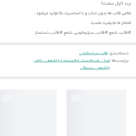
برند {اپال سمنت}
تمامی قالب ها بدون حباب و با حساسیت بالا تولید میشود .
افتخار ما کیفیت ماست.
#قالب_شمع #قالب_سیلیکونی_شمع #قالب_دستساز
دسته‌بندی
:
قالب سیلیکونی
برچسب‌ها :
منزل_شیک
ست_اکسسوری
جاشمعی_خاص
جاشمعی_سنگی