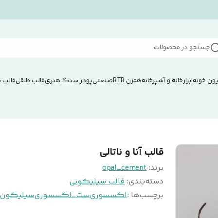
جستجو در محصولات
ون خونه
ابزار
خانه و آشپزخانه
همزن RTRصنعتی
پودر سنگ هنری
قالب طلقی
قالب 
قالب آنا و ناتالی
برند:
opal_cement
دسته‌بندی
:
قالب سیلیکونی
برچسب‌ها :
اکسسوری
ست_اکسسوری
سیلیکون