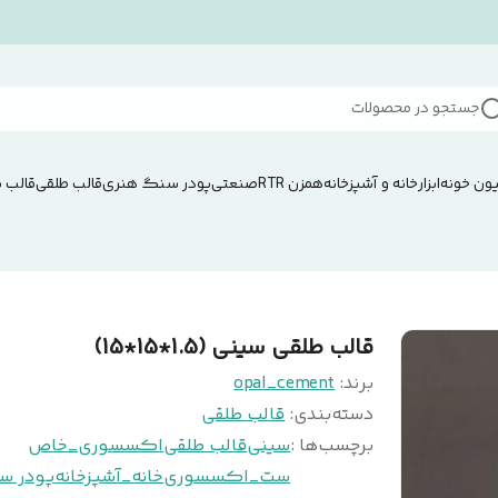
جستجو در محصولات
ون خونه
ابزار
خانه و آشپزخانه
همزن RTRصنعتی
پودر سنگ هنری
قالب طلقی
قالب 
قالب طلقی سینی (1.5*15*15)
برند:
opal_cement
دسته‌بندی
:
قالب طلقی
برچسب‌ها :
سینی
قالب طلقی
اکسسوری_خاص
ست_اکسسوری
خانه_آشپزخانه
پودر س